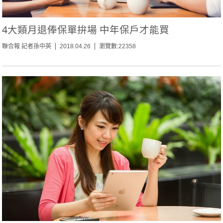
4大類月退俸保單拚場 中年保戶才能買
聯合報 記者孫中英
2018.04.26
瀏覽數:22358