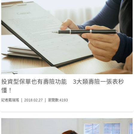
投資型保單也有壽險功能 3大類壽險一張表秒
懂！
記者戴瑞瑤
2018.02.27
瀏覽數:4193