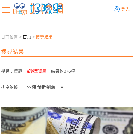
好險網
登入
目前位置 >
首頁
>
搜尋結果
新聞觀點
業務交流
好險懂生活
好險談健康
搜尋結果
退休先準備
好險學堂
輔銷工具
活動專區
搜尋：標籤「
投資型保單
」 結果約
376
項
排序依據