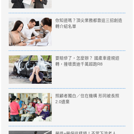
你知道嗎？頂尖業務都靠這三招創造
轉介紹名單
要賠慘了，怎麼辦？ 國產車違規迴
轉，撞壞奧迪千萬超跑R8
照顧者獨白／住在機構 形同被長照
2.0遺棄
勞退+勞保這樣領！不當下流老人