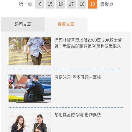
第一頁
15
16
17
18
19
最後頁
熱門文章
推薦文章
撞死林賢喜遭求償2300萬 29K騎士苦
笑：老百姓就賺這樣50萬也要繳很久
勞退注意 最多可領三筆錢
想用儲蓄險存錢 動作要快