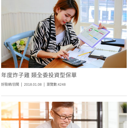
年度炸子雞 類全委投資型保單
好險網/羽聞
2018.01.08
瀏覽數:4248