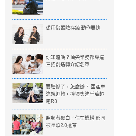
想用儲蓄險存錢 動作要快
你知道嗎？頂尖業務都靠這
三招創造轉介紹名單
要賠慘了，怎麼辦？ 國產車
違規迴轉，撞壞奧迪千萬超
跑R8
照顧者獨白／住在機構 形同
被長照2.0遺棄