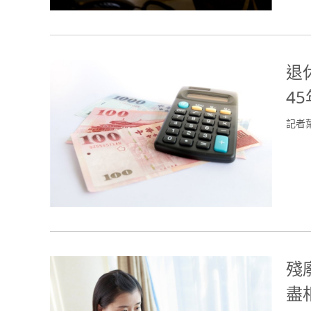
退
4
記者
殘
盡