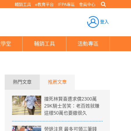
輔銷工具
e教育平台
IFPA專區
會員中心
登入
險學堂
輔銷工具
活動專區
熱門文章
推薦文章
撞死林賢喜遭求償2300萬
29K騎士苦笑：老百姓就賺
這樣50萬也要繳很久
勞退注意 最多可領三筆錢