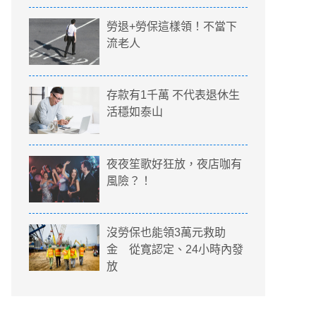
勞退+勞保這樣領！不當下
流老人
存款有1千萬 不代表退休生
活穩如泰山
夜夜笙歌好狂放，夜店咖有
風險？！
沒勞保也能領3萬元救助
金 從寛認定、24小時內發
放