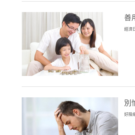
善
經濟
別
好險