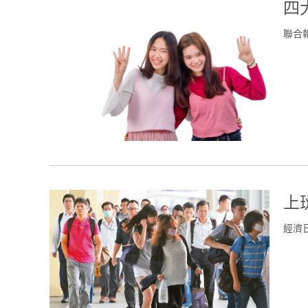
四
聯合
上
經濟