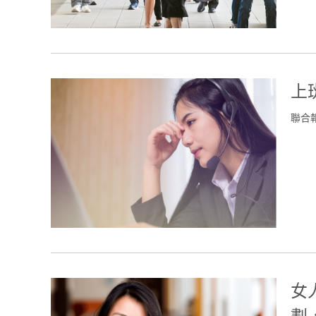
上
聯合
女
劃