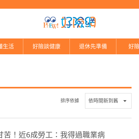
好險網
懂生活
好險談健康
退休先準備
好
排序依據
甘苦！近6成勞工：我得過職業病