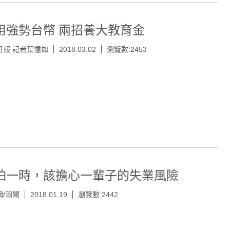
用強勢台幣 兩招養大教育金
日報 記者葉憶如
2018.03.02
瀏覽數:2453
怕一時，該擔心一輩子的失業風險
網/羽聞
2018.01.19
瀏覽數:2442