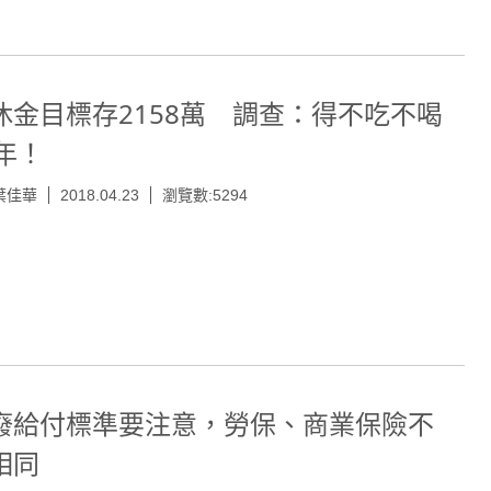
休金目標存2158萬 調查：得不吃不喝
5年！
葉佳華
2018.04.23
瀏覽數:5294
廢給付標準要注意，勞保、商業保險不
相同