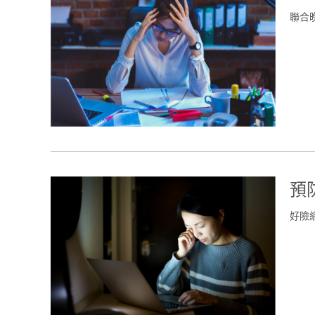
聯合
預
好險