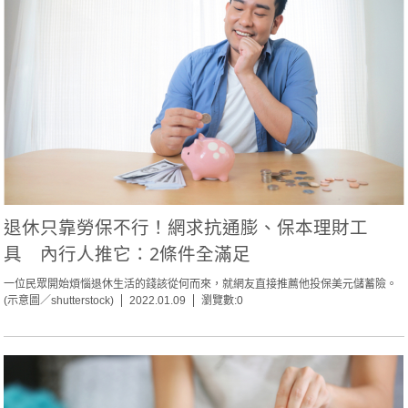
退休只靠勞保不行！網求抗通膨、保本理財工
具 內行人推它：2條件全滿足
一位民眾開始煩惱退休生活的錢該從何而來，就網友直接推薦他投保美元儲蓄險。
(示意圖／shutterstock)
2022.01.09
瀏覽數:0