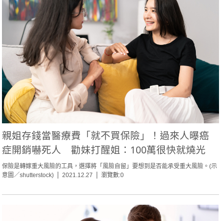
親姐存錢當醫療費「就不買保險」！過來人曝癌
症開銷嚇死人 勸妹打醒姐：100萬很快就燒光
保險是轉嫁重大風險的工具，選擇將「風險自留」要想到是否能承受重大風險。(示
意圖／shutterstock)
2021.12.27
瀏覽數:0