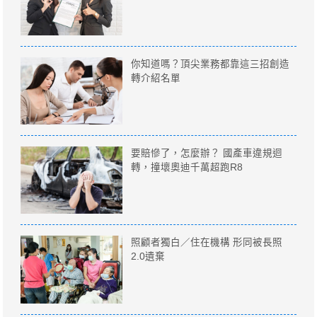
你知道嗎？頂尖業務都靠這三招創造
轉介紹名單
要賠慘了，怎麼辦？ 國產車違規迴
轉，撞壞奧迪千萬超跑R8
照顧者獨白／住在機構 形同被長照
2.0遺棄