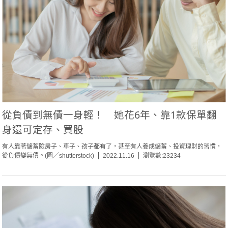
從負債到無債一身輕！ 她花6年、靠1款保單翻
身還可定存、買股
有人靠著儲蓄險房子、車子、孩子都有了，甚至有人養成儲蓄、投資理財的習慣，
從負債變無債。(圖／shutterstock)
2022.11.16
瀏覽數:23234