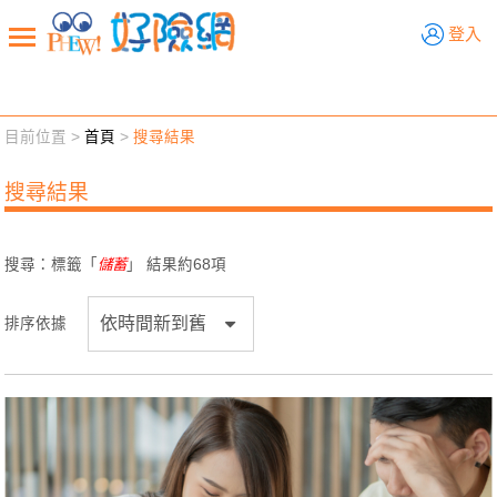
好險網
登入
目前位置 >
首頁
>
搜尋結果
新聞觀點
業務交流
好險懂生活
好險談健康
搜尋結果
退休先準備
好險學堂
輔銷工具
活動專區
搜尋：標籤「
儲蓄
」 結果約
68
項
排序依據