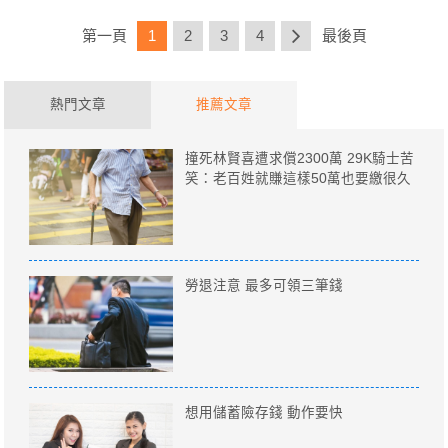
第一頁
1
2
3
4
最後頁
熱門文章
推薦文章
撞死林賢喜遭求償2300萬 29K騎士苦
笑：老百姓就賺這樣50萬也要繳很久
勞退注意 最多可領三筆錢
想用儲蓄險存錢 動作要快