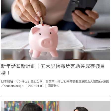
新年儲蓄新計劃！五大記帳撇步有助達成存錢目
標！
日本網站「サンキュ」最近分享一篇文章，指出記帳時需要注意的五大要點(示意圖
／shutterstock)。
2022.01.03
瀏覽數:0