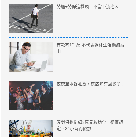
勞退+勞保這樣領！不當下流老人
存款有1千萬 不代表退休生活穩如泰
山
夜夜笙歌好狂放，夜店咖有風險？！
沒勞保也能領3萬元救助金 從寛認
定、24小時內發放