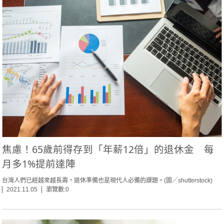
焦慮！65歲前得存到「年薪12倍」的退休金 每
月多1%提前達陣
台灣人們已經越來越長壽，退休準備也是現代人必備的課題。(圖／shutterstock)
2021.11.05
瀏覽數:0