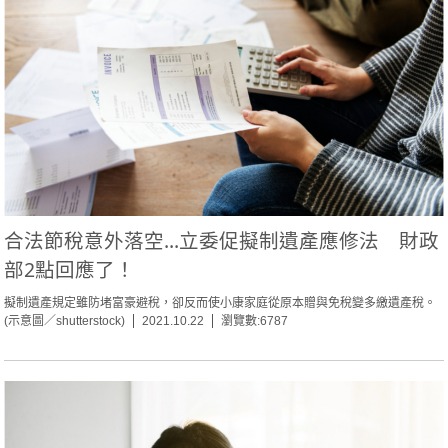
合法節稅意外落空...立委促擬制遺產應修法 財政
部2點回應了！
擬制遺產規定雖防堵富豪避稅，卻反而使小康家庭從原本贈與免稅變多繳遺產稅。
(示意圖／shutterstock)
2021.10.22
瀏覽數:6787