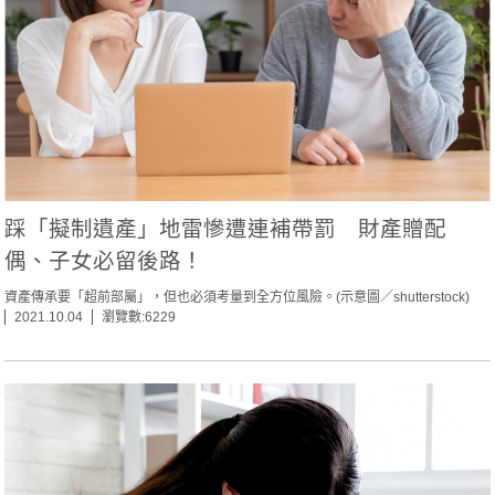
踩「擬制遺產」地雷慘遭連補帶罰 財產贈配
偶、子女必留後路！
資產傳承要「超前部屬」，但也必須考量到全方位風險。(示意圖／shutterstock)
2021.10.04
瀏覽數:6229