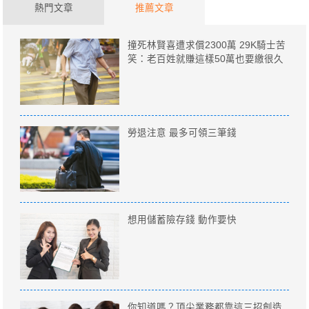
熱門文章
推薦文章
撞死林賢喜遭求償2300萬 29K騎士苦
笑：老百姓就賺這樣50萬也要繳很久
勞退注意 最多可領三筆錢
想用儲蓄險存錢 動作要快
你知道嗎？頂尖業務都靠這三招創造