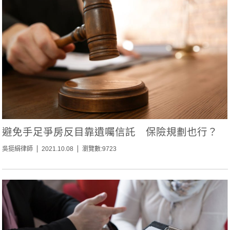
避免手足爭房反目靠遺囑信託 保險規劃也行？
吳挺絹律師
2021.10.08
瀏覽數:9723