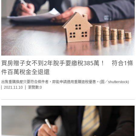
買房贈子女不到2年脫手要繳稅385萬！ 符合1條
件百萬稅金全退還
出售重購換屋只要符合條件者，即能申請適用重購退稅優惠。(圖／shutterstock)
2021.11.10
瀏覽數:0