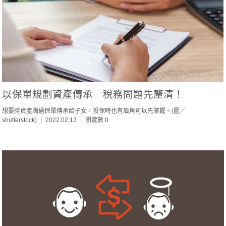
以保單規劃資產傳承 稅務問題先釐清！
想要將資產購過保單傳承給子女，投保時也有眉角可以先掌握。(圖／
shutterstock)
2022.02.13
瀏覽數:0