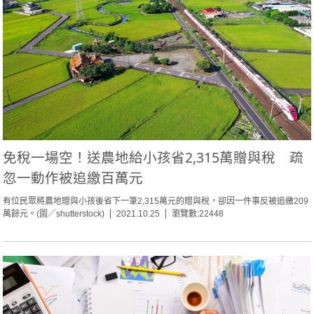
免稅一場空！送農地給小孩省2,315萬贈與稅 疏
忽一動作被追繳百萬元
有位民眾將農地贈與小孩後省下一筆2,315萬元的贈與稅，卻因一件事反被追繳209
萬餘元。(圖／shutterstock)
2021.10.25
瀏覽數:22448