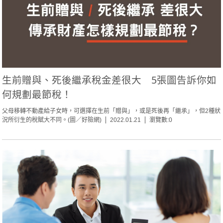
生前贈與、死後繼承稅金差很大 5張圖告訴你如
何規劃最節稅！
父母移轉不動產給子女時，可選擇在生前「贈與」，或是死後再「繼承」，但2種狀
況所衍生的稅賦大不同。(圖／好險網)
2022.01.21
瀏覽數:0