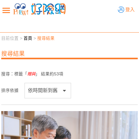
好險網
登入
目前位置 >
首頁
>
搜尋結果
新聞觀點
業務交流
好險懂生活
好險談健康
搜尋結果
退休先準備
好險學堂
輔銷工具
活動專區
搜尋：標籤「
贈與
」 結果約
53
項
排序依據