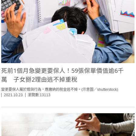
死前1個月急變更要保人！59張保單價值逾6千
萬 子女掰2理由逃不掉重稅
變更要保人屬於贈與行為，應繳納的稅金逃不掉。(示意圖／shutterstock)
2021.10.23
瀏覽數:13113