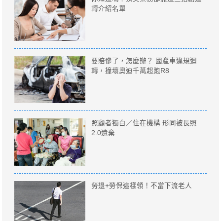
轉介紹名單
要賠慘了，怎麼辦？ 國產車違規迴
轉，撞壞奧迪千萬超跑R8
照顧者獨白／住在機構 形同被長照
2.0遺棄
勞退+勞保這樣領！不當下流老人