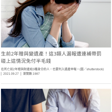
生前2年贈與變遺產！這3類人漏報遭連補帶罰
碰上這情況免付半毛錢
在死亡前2年贈與財產給3種身分的人，也要列入遺產申報。(圖／shutterstock)
2021.09.27
瀏覽數:1987