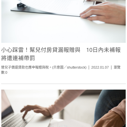
小心踩雷！幫兒付房貸漏報贈與 10日內未補報
將遭連補帶罰
替兒子償還貸款也應申報贈與稅。(示意圖／shutterstock)
2022.01.07
瀏覽
數:0