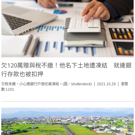
欠120萬贈與稅不繳！他名下土地遭凍結 就連銀
行存款也被扣押
欠稅未繳，小心連銀行戶頭也被凍結。(圖／shutterstock)
2021.10.29
瀏覽
數:1101