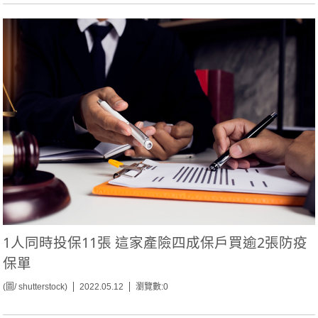
1人同時投保11張 這家產險四成保戶買逾2張防疫
保單
(圖/ shutterstock)
2022.05.12
瀏覽數:0