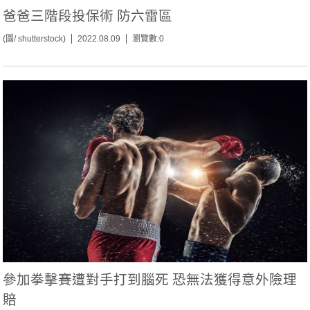
爸爸三階段投保術 防六雷區
(圖/ shutterstock)
2022.08.09
瀏覽數:0
參加拳擊賽遭對手打到腦死 恐無法獲得意外險理
賠