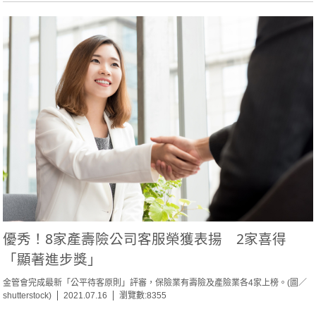
優秀！8家產壽險公司客服榮獲表揚 2家喜得
「顯著進步獎」
金管會完成最新「公平待客原則」評審，保險業有壽險及產險業各4家上榜。(圖／
shutterstock)
2021.07.16
瀏覽數:8355