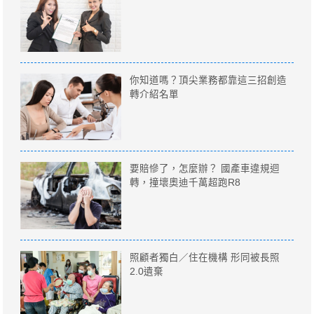
你知道嗎？頂尖業務都靠這三招創造
轉介紹名單
要賠慘了，怎麼辦？ 國產車違規迴
轉，撞壞奧迪千萬超跑R8
照顧者獨白／住在機構 形同被長照
2.0遺棄