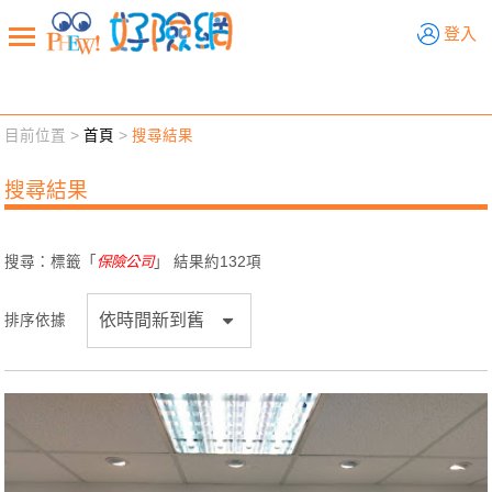
好險網
登入
目前位置 >
首頁
>
搜尋結果
新聞觀點
業務交流
好險懂生活
好險談健康
搜尋結果
退休先準備
好險學堂
輔銷工具
活動專區
搜尋：標籤「
保險公司
」 結果約
132
項
排序依據