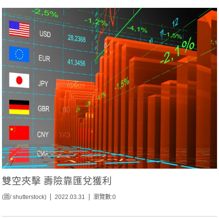
雙空夾擊 壽險靠匯兌獲利
(圖/ shutterstock)
2022.03.31
瀏覽數:0