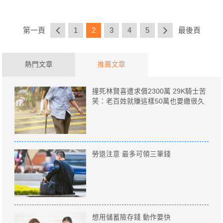
第一頁
1
2
3
4
5
最後頁
熱門文章
推薦文章
撞死林賢喜遭求償2300萬 29K騎士苦
笑：老百姓就賺這樣50萬也要繳很久
勞退注意 最多可領三筆錢
想用儲蓄險存錢 動作要快