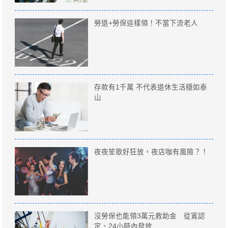
勞退+勞保這樣領！不當下流老人
存款有1千萬 不代表退休生活穩如泰
山
夜夜笙歌好狂放，夜店咖有風險？！
沒勞保也能領3萬元救助金 從寛認
定、24小時內發放