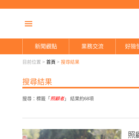
新聞觀點
業務交流
好險
目前位置 >
首頁
>
搜尋結果
搜尋結果
搜尋：標籤「
照顧者
」 結果約
68
項
照