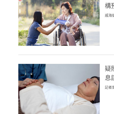
構
戚海
疑
息
記者