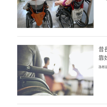
昔
靠
孫彬