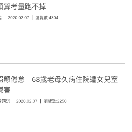
預算考量跑不掉
倫
2020.02.07
瀏覽數:4304
照顧倦怠 68歲老母久病住院遭女兒窒
謀害
曾筠淇
2020.02.07
瀏覽數:2250