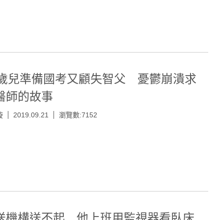
0歲兒準備國考又顧失智父 憂鬱崩潰求
醫師的故事
璇
2019.09.21
瀏覽數:7152
送機構送不起 他上班用監視器看臥床