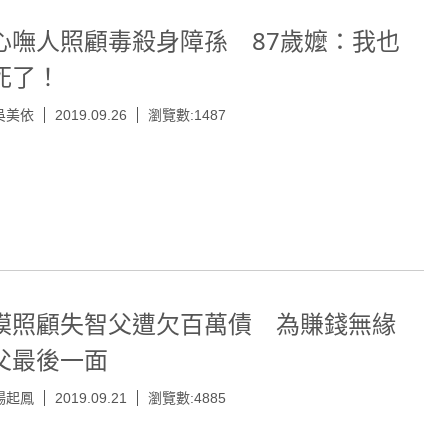
心嘸人照顧毒殺身障孫 87歲嬤：我也
死了！
吳美依
2019.09.26
瀏覽數:1487
模照顧失智父遭欠百萬債 為賺錢無緣
父最後一面
楊起鳳
2019.09.21
瀏覽數:4885