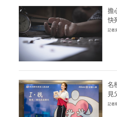
擔
快
記者
名
見
記者