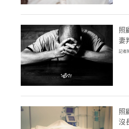
照
妻
記者
照
沒