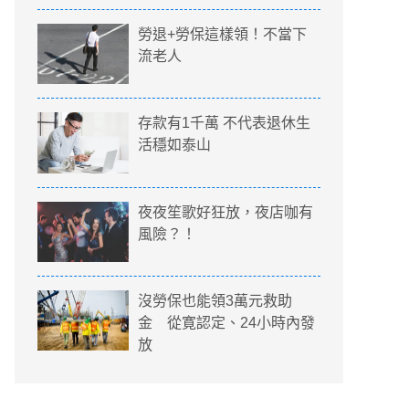
勞退+勞保這樣領！不當下
流老人
存款有1千萬 不代表退休生
活穩如泰山
夜夜笙歌好狂放，夜店咖有
風險？！
沒勞保也能領3萬元救助
金 從寛認定、24小時內發
放