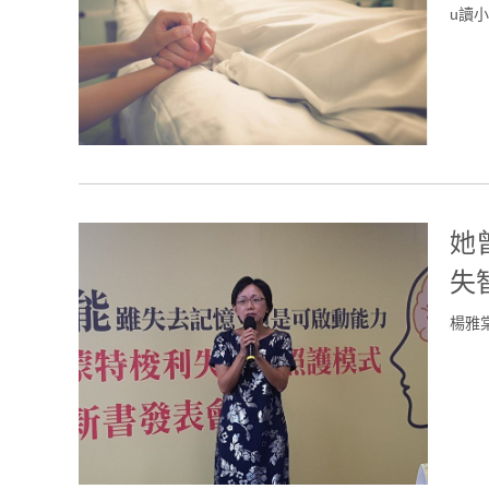
u讀
她
失
楊雅