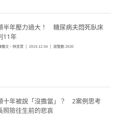
顧半年壓力過大！ 糖尿病夫悶死臥床
判11年
陳雕文、林昱萱
2019.12.04
瀏覽數:2630
顧十年被說「沒擔當」？ 2案例思考
長照險往生前的悲哀