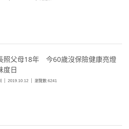
長照父母18年 今60歲沒保險健康亮燈
妹度日
訓
2019.10.12
瀏覽數:6241