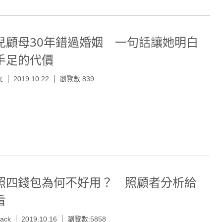
兒顧母30年錯過婚姻 一句話讓她明白
手足的代價
文
2019.10.22
瀏覽數:839
照四錢包為何不好用？ 照顧者分析給
看
jack
2019.10.16
瀏覽數:5858