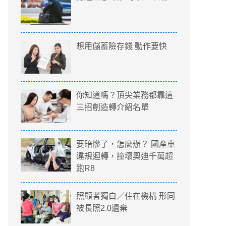
想用儲蓄險存錢 動作要快
你知道嗎？頂尖業務都靠這
三招創造轉介紹名單
要賠慘了，怎麼辦？ 國產車
違規迴轉，撞壞奧迪千萬超
跑R8
照顧者獨白／住在機構 形同
被長照2.0遺棄