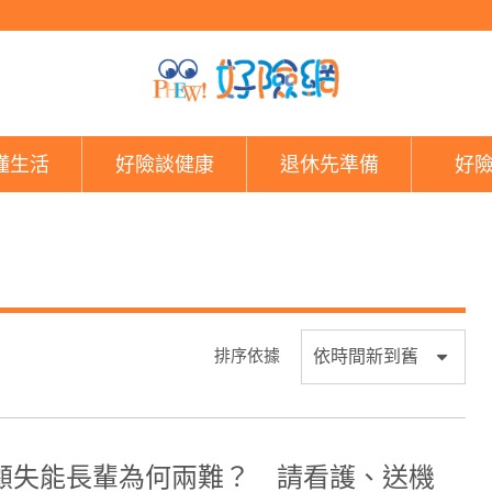
好險網
懂生活
好險談健康
退休先準備
好
排序依據
顧失能長輩為何兩難？ 請看護、送機