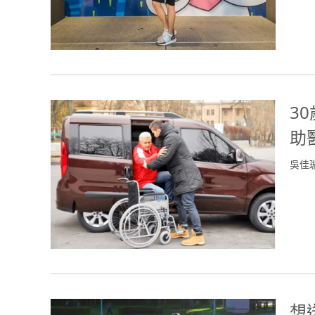
3
助
吳佳
想