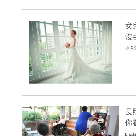
女
沒
小虎
長
你
black