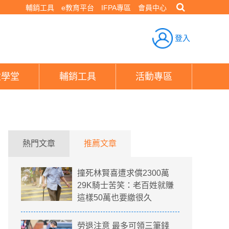
輔銷工具
e教育平台
IFPA專區
會員中心
登入
險學堂
輔銷工具
活動專區
熱門文章
推薦文章
撞死林賢喜遭求償2300萬
29K騎士苦笑：老百姓就賺
這樣50萬也要繳很久
勞退注意 最多可領三筆錢