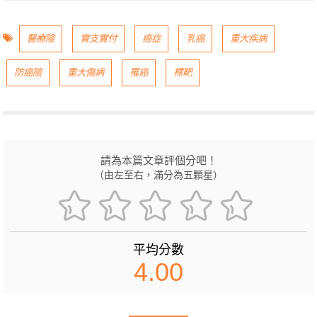
醫療險
實支實付
癌症
乳癌
重大疾病
防癌險
重大傷病
罹癌
標靶
請為本篇文章評個分吧！
（由左至右，滿分為五顆星）
平均分數
4.00