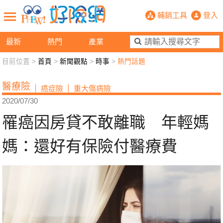
罹癌因房貸不敢離職 年輕媽媽：還好
輔銷工具
登入
最新
熱門
產業
目前位置 >
首頁
>
新聞觀點
>
時事
>
熱門話題
新聞觀點
業務交流
好險懂生活
好險談健康
醫療險
癌症險
重大傷病險
退休先準備
好險學堂
輔銷工具
活動專區
2020/07/30
罹癌因房貸不敢離職 年輕媽
媽：還好有保險付醫療費