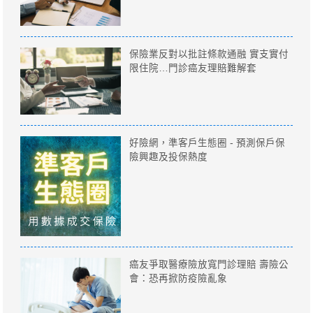
保險業反對以批註條款通融 實支實付
限住院…門診癌友理賠難解套
好險網，準客戶生態圈 - 預測保戶保
險興趣及投保熱度
癌友爭取醫療險放寬門診理賠 壽險公
會：恐再掀防疫險亂象